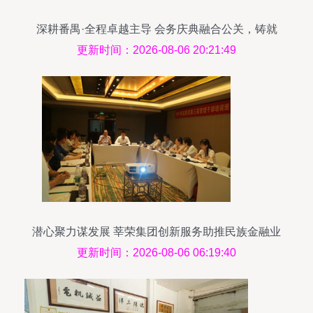
深耕番禺·全程卓越主导 会务庆典融合公关，铸就
商务话语权高度表达
更新时间：2026-08-06 20:21:49
潜心聚力谋发展 莘荣集团创新服务助推民族金融业
腾飞——会务服务专题报道
更新时间：2026-08-06 06:19:40