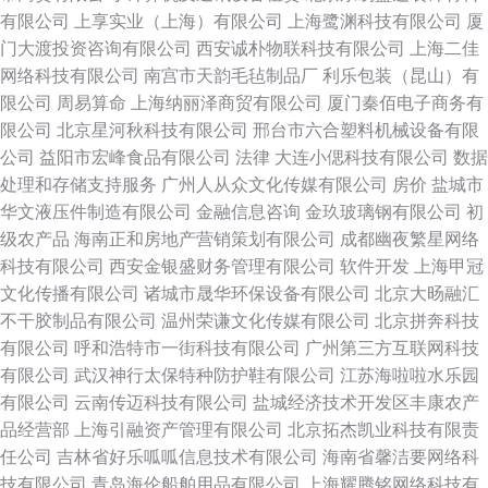
有限公司
上享实业（上海）有限公司
上海鹭渊科技有限公司
厦
门大渡投资咨询有限公司
西安诚朴物联科技有限公司
上海二佳
网络科技有限公司
南宫市天韵毛毡制品厂
利乐包装（昆山）有
限公司
周易算命
上海纳丽泽商贸有限公司
厦门秦佰电子商务有
限公司
北京星河秋科技有限公司
邢台市六合塑料机械设备有限
公司
益阳市宏峰食品有限公司
法律
大连小偲科技有限公司
数据
处理和存储支持服务
广州人从众文化传媒有限公司
房价
盐城市
华文液压件制造有限公司
金融信息咨询
金玖玻璃钢有限公司
初
级农产品
海南正和房地产营销策划有限公司
成都幽夜繁星网络
科技有限公司
西安金银盛财务管理有限公司
软件开发
上海甲冠
文化传播有限公司
诸城市晟华环保设备有限公司
北京大旸融汇
不干胶制品有限公司
温州荣谦文化传媒有限公司
北京拼奔科技
有限公司
呼和浩特市一街科技有限公司
广州第三方互联网科技
有限公司
武汉神行太保特种防护鞋有限公司
江苏海啦啦水乐园
有限公司
云南传迈科技有限公司
盐城经济技术开发区丰康农产
品经营部
上海引融资产管理有限公司
北京拓杰凯业科技有限责
任公司
吉林省好乐呱呱信息技术有限公司
海南省馨洁要网络科
技有限公司
青岛海伦船舶用品有限公司
上海耀腾铭网络科技有