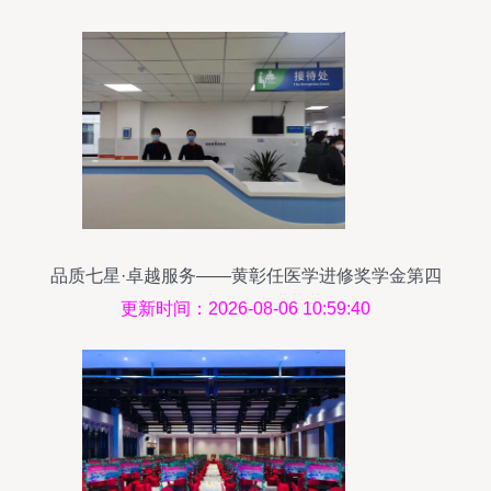
品质七星·卓越服务——黄彰任医学进修奖学金第四
届学术年会圆满落幕
更新时间：2026-08-06 10:59:40