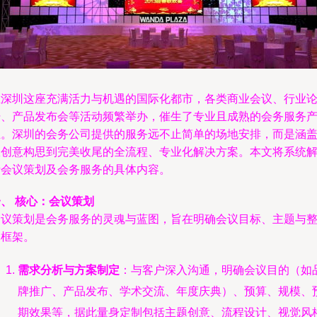
在深圳这座充满活力与机遇的国际化都市，各类商业会议、行业
坛、产品发布会等活动频繁举办，催生了专业且成熟的会务服务
业。深圳的会务公司提供的服务远不止简单的场地安排，而是涵
从创意构思到完美收尾的全流程、专业化解决方案。本文将系统
析会议策划及会务服务的具体内容。
、 核心：会议策划
会议策划是会务服务的灵魂与蓝图，旨在明确会议目标、主题与
体框架。
需求分析与方案制定
：与客户深入沟通，明确会议目的（如
牌推广、产品发布、学术交流、年度庆典）、预算、规模、
期效果等，据此量身定制包括主题创意、流程设计、视觉风