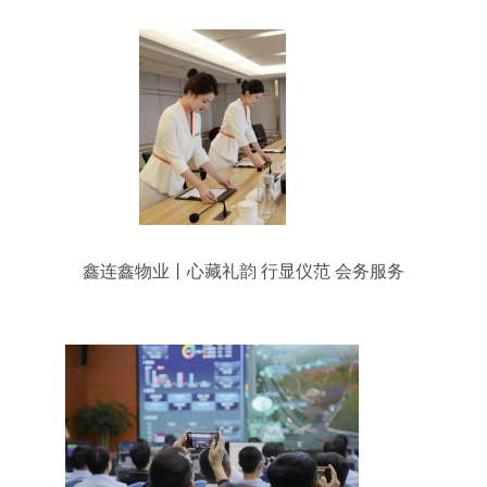
鑫连鑫物业丨心藏礼韵 行显仪范 会务服务