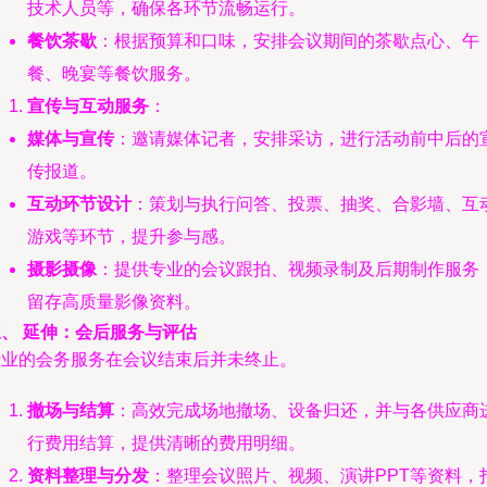
技术人员等，确保各环节流畅运行。
餐饮茶歇
：根据预算和口味，安排会议期间的茶歇点心、午
餐、晚宴等餐饮服务。
宣传与互动服务
：
媒体与宣传
：邀请媒体记者，安排采访，进行活动前中后的
传报道。
互动环节设计
：策划与执行问答、投票、抽奖、合影墙、互
游戏等环节，提升参与感。
摄影摄像
：提供专业的会议跟拍、视频录制及后期制作服务
留存高质量影像资料。
三、 延伸：会后服务与评估
专业的会务服务在会议结束后并未终止。
撤场与结算
：高效完成场地撤场、设备归还，并与各供应商
行费用结算，提供清晰的费用明细。
资料整理与分发
：整理会议照片、视频、演讲PPT等资料，