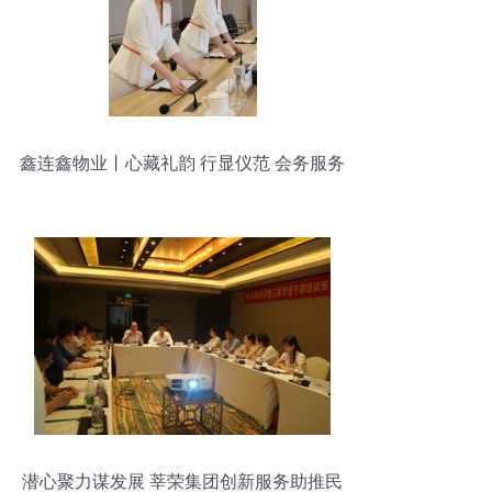
鑫连鑫物业丨心藏礼韵 行显仪范 会务服务
潜心聚力谋发展 莘荣集团创新服务助推民