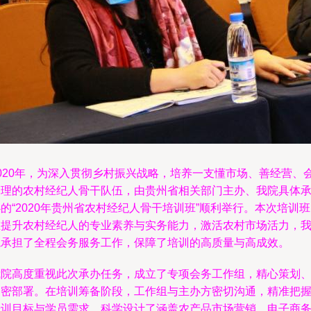
2020年，为深入贯彻乡村振兴战略，培养一支懂市场、善经营、
管理的农村经纪人骨干队伍，由贵州省相关部门主办、我院具体
的“2020年贵州省农村经纪人骨干培训班”顺利举行。本次培训
在提升农村经纪人的专业素养与实务能力，激活农村市场活力，
院承担了全程会务服务工作，保障了培训的高质量与高成效。
我院高度重视此次承办任务，成立了专项会务工作组，精心策划
周密部署。在培训筹备阶段，工作组与主办方密切沟通，精准把
培训目标与学员需求，科学设计了涵盖农产品市场营销、电子商