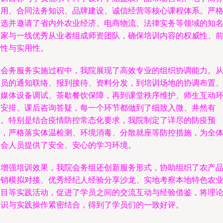
应用、合同法务知识、品牌建设、诚信经营等核心课程体系。严
筛选并邀请了省内外农业经济、电商物流、法律实务等领域的知
专家与一线优秀从业者组成师资团队，确保培训内容的权威性、
沿性与实用性。
在会务服务实施过程中，我院展现了高效专业的组织协调能力。
学员的通知联络、报到接待、资料分发，到培训场地的协调布置
多媒体设备调试、茶歇餐饮保障，再到课堂秩序维护、师生互动
节安排、课后咨询答疑，每一个环节都做到了细致入微、井然有
序。特别是结合疫情防控常态化要求，我院制定了详尽的防疫预
案，严格落实体温检测、环境消毒、分散就座等防控措施，为全
参会人员提供了安全、安心的学习环境。
为增强培训效果，我院会务组还创新服务形式，协助组织了农产
产销模拟对接、优秀经纪人经验分享沙龙、实地考察本地特色农
项目等实践活动，促进了学员之间的交流互动与经验借鉴，将理
知识与实践操作紧密结合，得到了学员们的一致好评。