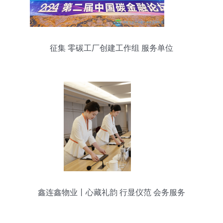
征集 零碳工厂创建工作组 服务单位
鑫连鑫物业丨心藏礼韵 行显仪范 会务服务