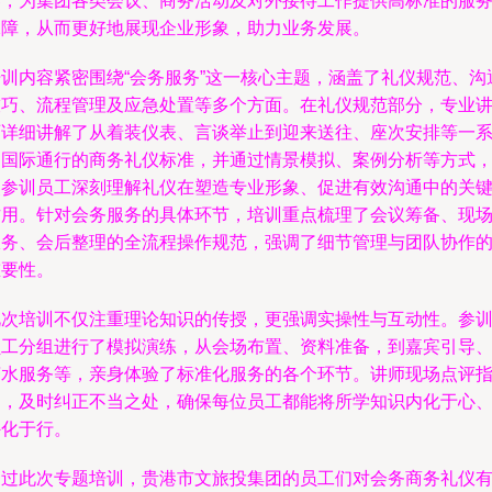
养，为集团各类会议、商务活动及对外接待工作提供高标准的服
保障，从而更好地展现企业形象，助力业务发展。
培训内容紧密围绕“会务服务”这一核心主题，涵盖了礼仪规范、沟
技巧、流程管理及应急处置等多个方面。在礼仪规范部分，专业
师详细讲解了从着装仪表、言谈举止到迎来送往、座次安排等一
列国际通行的商务礼仪标准，并通过情景模拟、案例分析等方式
使参训员工深刻理解礼仪在塑造专业形象、促进有效沟通中的关
作用。针对会务服务的具体环节，培训重点梳理了会议筹备、现
服务、会后整理的全流程操作规范，强调了细节管理与团队协作
重要性。
此次培训不仅注重理论知识的传授，更强调实操性与互动性。参
员工分组进行了模拟演练，从会场布置、资料准备，到嘉宾引导
茶水服务等，亲身体验了标准化服务的各个环节。讲师现场点评
导，及时纠正不当之处，确保每位员工都能将所学知识内化于心
外化于行。
通过此次专题培训，贵港市文旅投集团的员工们对会务商务礼仪