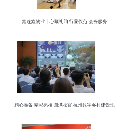
鑫连鑫物业丨心藏礼韵 行显仪范 会务服务
精心准备 精彩亮相 圆满收官 杭州数字乡村建设现
场承办工作得到多位领导肯定