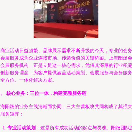
在商业活动日益频繁、品牌展示需求不断升级的今天，专业的会
与会展服务成为企业连接市场、传递价值的关键桥梁。上海阳炀
务会展服务机构，正是立足这一核心需求，凭借其深厚的行业积
与创新服务理念，为客户提供涵盖活动策划、会展服务与会务服
的全方位、一体化解决方案。
一、 核心业务：三位一体，构建完整服务链
上海阳炀的业务主线清晰而协同，三大主营板块共同构成了其强
的服务矩阵：
专业活动策划
：这是所有成功活动的起点与灵魂。阳炀团队