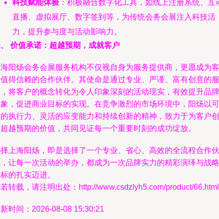
科技赋能体验
：积极融合数字化工具，如线上注册系统、互
直播、虚拟展厅、数字签到等，为传统会务会展注入科技活
力，提升参与度与活动影响力。
三、 价值承诺：超越预期，成就客户
上海阳炀会务会展服务机构不仅视自身为服务提供商，更愿成为
户值得信赖的合作伙伴。其使命是通过专业、严谨、富有创意的
务，将客户的概念转化为令人印象深刻的活动现实，有效提升品
形象，促进商业目标的实现。在竞争激烈的市场环境中，阳炀以
靠的执行力、灵活的应变能力和持续创新的精神，致力于为客户
造超越预期的价值，共同见证每一个重要时刻的成功绽放。
选择上海阳炀，即是选择了一个专业、省心、高效的全流程合作
伴，让每一次活动的举办，都成为一次品牌实力的精彩演绎与战
目标的扎实迈进。
若转载，请注明出处：http://www.csdzlyh5.com/product/66.html
新时间：2026-08-08 15:30:21