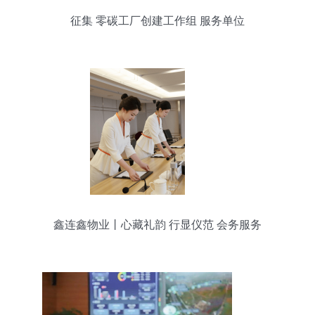
征集 零碳工厂创建工作组 服务单位
鑫连鑫物业丨心藏礼韵 行显仪范 会务服务