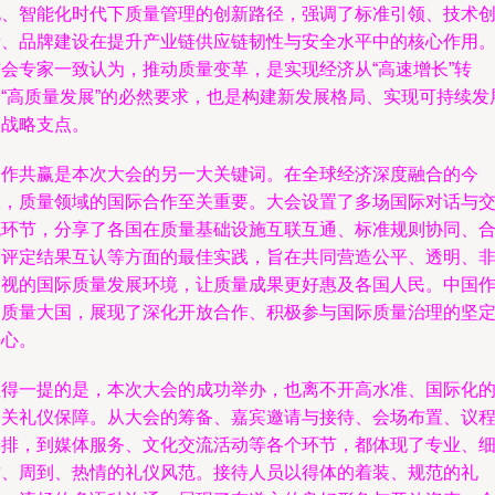
化、智能化时代下质量管理的创新路径，强调了标准引领、技术
新、品牌建设在提升产业链供应链韧性与安全水平中的核心作用
与会专家一致认为，推动质量变革，是实现经济从“高速增长”转
向“高质量发展”的必然要求，也是构建新发展格局、实现可持续发
的战略支点。
合作共赢是本次大会的另一大关键词。在全球经济深度融合的今
天，质量领域的国际合作至关重要。大会设置了多场国际对话与
流环节，分享了各国在质量基础设施互联互通、标准规则协同、
格评定结果互认等方面的最佳实践，旨在共同营造公平、透明、
歧视的国际质量发展环境，让质量成果更好惠及各国人民。中国
为质量大国，展现了深化开放合作、积极参与国际质量治理的坚
决心。
值得一提的是，本次大会的成功举办，也离不开高水准、国际化
公关礼仪保障。从大会的筹备、嘉宾邀请与接待、会场布置、议
安排，到媒体服务、文化交流活动等各个环节，都体现了专业、
致、周到、热情的礼仪风范。接待人员以得体的着装、规范的礼