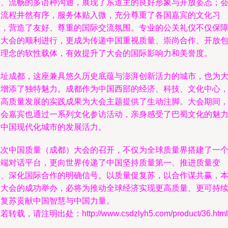
仪、流畅的多语种沟通，展现了东道主的良好形象与开放姿态；
议流程井然有序，服务体贴入微，充分尊重了各国嘉宾的文化习
惯，营造了友好、尊重的国际交流氛围。专业的公关礼仪不仅保
了大会的顺利进行，更成为传递中国重视质量、崇尚合作、开放
容理念的软性载体，有效提升了大会的国际影响力和美誉度。
选址成都，这座兼具悠久历史底蕴与澎湃创新活力的城市，也为
会增添了独特魅力。成都作为中国西部的经济、科技、文化中心
其高质量发展的实践成果为大会主题提供了生动注脚。大会期间
与会嘉宾也通过一系列文化参访活动，亲身感受了巴蜀文化的魅
与中国现代化城市的发展活力。
此次中国质量（成都）大会的召开，不仅为全球质量界搭建了一
高端对话平台，更向世界传递了中国坚持质量第一、推进质量变
革、深化国际合作的明确信号。以质量促复苏，以合作谋共赢，
次大会的成功举办，必将为推动全球经济实现更高质量、更可持
的复苏贡献中国智慧与中国力量。
若转载，请注明出处：http://www.csdzlyh5.com/product/36.html