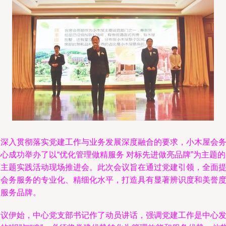
为深入贯彻落实党建工作与业务发展深度融合的要求，小木屋会
心成功举办了以“优化管理做精服务 对标先进做亮品牌”为主题
建主题实践活动现场推进会。此次会议旨在通过党建引领，全面
升会务服务的专业化、精细化水平，打造具有显著辨识度和美誉
的服务品牌。
会议伊始，中心党支部书记作了动员讲话，强调党建工作是中心