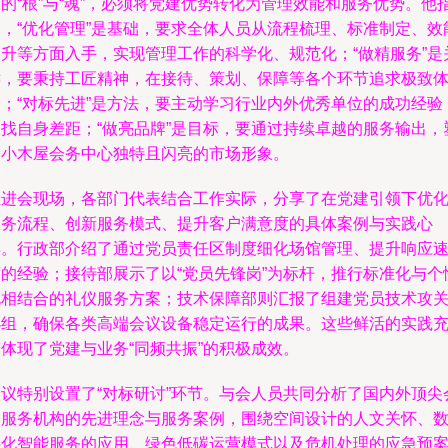
的“根”与“魂”，必须将党建优势转化为管理效能和服务优势。他
出，“优化管理”是基础，要求全体人员从流程梳理、标准制定、效
提升等方面入手，实现管理工作的科学化、规范化；“做精服务”是
键，要秉持工匠精神，在接待、策划、保障等各个环节追求极致
验；“对标先进”是方法，要主动学习行业内外优秀单位的成功经验
查找自身差距；“做亮品牌”是目标，要通过持续卓越的服务输出，
造小木屋会务中心独特且闪亮的市场形象。
推进会现场，各部门代表结合工作实际，分享了在党建引领下优
服务流程、创新服务模式、提升客户满意度的具体案例与实践心
得。行政部介绍了通过党员责任区制度细化场馆管理、提升响应
度的经验；接待部展示了以“党员先锋岗”为标杆，推行标准化与个
化相结合的礼仪服务方案；技术保障部则汇报了组建党员技术攻
小组，确保各类高端会议设备稳定运行的成果。这些鲜活的实践
体现了党建与业务“同频共振”的积极成效。
会议特别设置了“对标研讨”环节。与会人员共同分析了国内外顶尖
务服务机构的先进理念与服务案例，围绕空间设计的人文关怀、
字化智能服务的应用、绿色低碳运营模式以及危机处理的应急预