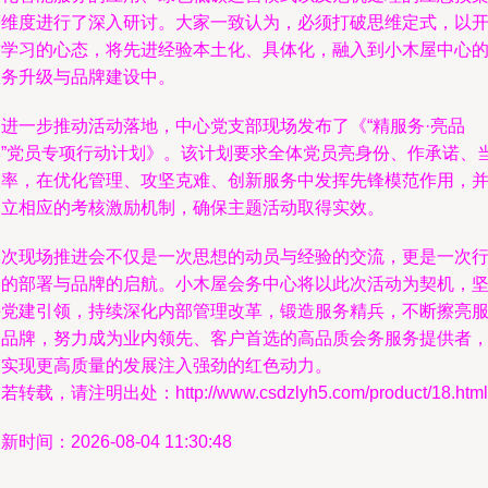
等维度进行了深入研讨。大家一致认为，必须打破思维定式，以
放学习的心态，将先进经验本土化、具体化，融入到小木屋中心
服务升级与品牌建设中。
为进一步推动活动落地，中心党支部现场发布了《“精服务·亮品
牌”党员专项行动计划》。该计划要求全体党员亮身份、作承诺、
表率，在优化管理、攻坚克难、创新服务中发挥先锋模范作用，
建立相应的考核激励机制，确保主题活动取得实效。
本次现场推进会不仅是一次思想的动员与经验的交流，更是一次
动的部署与品牌的启航。小木屋会务中心将以此次活动为契机，
持党建引领，持续深化内部管理改革，锻造服务精兵，不断擦亮
务品牌，努力成为业内领先、客户首选的高品质会务服务提供者
为实现更高质量的发展注入强劲的红色动力。
若转载，请注明出处：http://www.csdzlyh5.com/product/18.html
新时间：2026-08-04 11:30:48